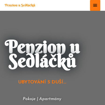
Penzion u
Sedláčků
UBYTOVÁNÍ S DUŠÍ...
Pokoje | Apartmány